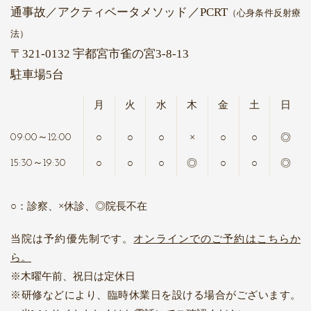
通事故
／アクティベータメソッド
／PCRT
（心身条件反射療
法）
〒321-0132 宇都宮市雀の宮3-8-13
駐車場5台
月
火
水
木
金
土
日
○
○
○
×
○
○
◎
09:00～12:00
○
○
○
◎
○
○
◎
15:30～19:30
○：診察、×休診、◎院長不在
当院は予約優先制です。
オンラインでのご予約はこちらか
ら。
木曜午前、祝日は定休日
研修などにより、臨時休業日を設ける場合がございます。