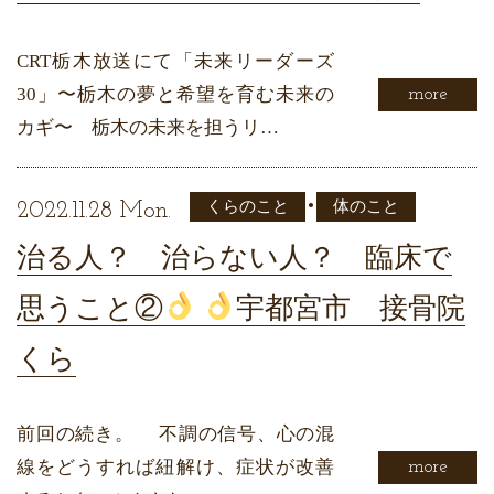
CRT栃木放送にて「未来リーダーズ
30」〜栃木の夢と希望を育む未来の
more
カギ〜 栃木の未来を担うリ…
•
くらのこと
体のこと
2022.11.28 Mon.
治る人？ 治らない人？ 臨床で
思うこと②
宇都宮市 接骨院
くら
前回の続き。 不調の信号、心の混
線をどうすれば紐解け、症状が改善
more