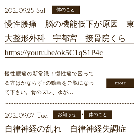
体のこと
2021.09.25 Sat.
慢性腰痛 脳の機能低下が原因 東
大整形外科 宇都宮 接骨院くら
https://youtu.be/ok5C1qS1P4c
慢性腰痛の新常識！慢性痛で困って
る方はかならず↑の動画をご覧になっ
more
て下さい。骨のズレ、ゆが…
•
お知らせ
体のこと
2021.09.07 Tue.
自律神経の乱れ 自律神経失調症