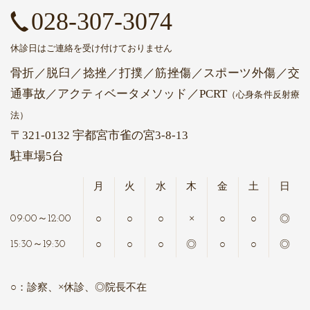
028-307-3074
休診日はご連絡を受け付けておりません
骨折／脱臼／捻挫／打撲／筋挫傷／スポーツ外傷／交
通事故
／アクティベータメソッド
／PCRT
（心身条件反射療
法）
〒321-0132 宇都宮市雀の宮3-8-13
駐車場5台
月
火
水
木
金
土
日
○
○
○
×
○
○
◎
09:00～12:00
○
○
○
◎
○
○
◎
15:30～19:30
○：診察、×休診、◎院長不在