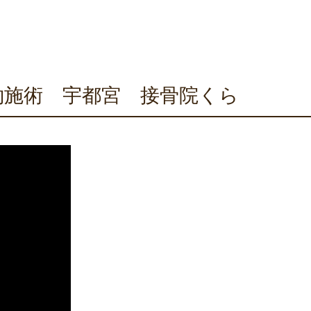
約施術 宇都宮 接骨院くら