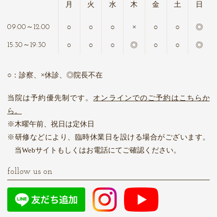
月
火
水
木
金
土
日
○
○
○
×
○
○
◎
09:00～12:00
○
○
○
◎
○
○
◎
15:30～19:30
○：診察、×休診、◎院長不在
当院は予約優先制です。
オンラインでのご予約はこちらか
ら。
木曜午前、祝日は定休日
研修などにより、臨時休業日を設ける場合がございます。
当Webサイトもしくはお電話にてご確認ください。
follow us on