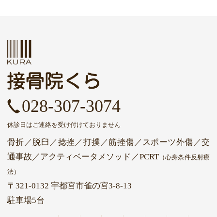
028-307-3074
休診日はご連絡を受け付けておりません
骨折／脱臼／捻挫／打撲／筋挫傷／スポーツ外傷／交
通事故
／アクティベータメソッド
／PCRT
（心身条件反射療
法）
〒321-0132 宇都宮市雀の宮3-8-13
駐車場5台