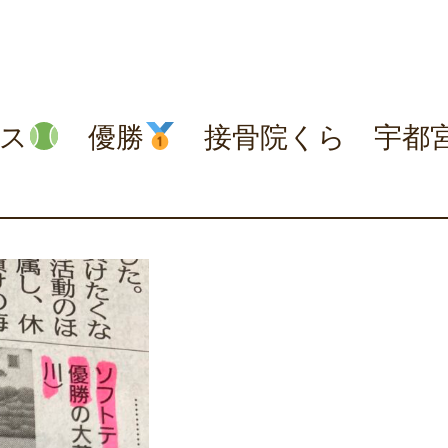
ス
優勝
接骨院くら 宇都