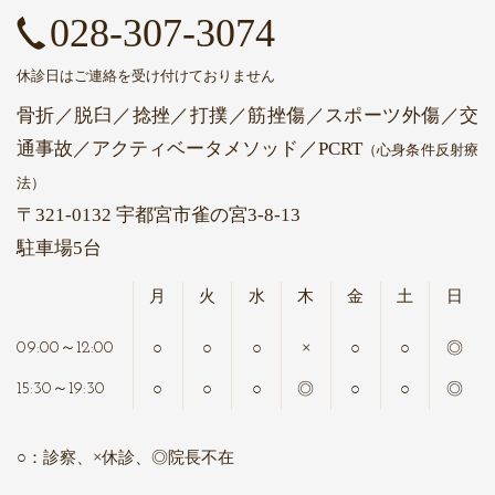
028-307-3074
休診日はご連絡を受け付けておりません
骨折／脱臼／捻挫／打撲／筋挫傷／スポーツ外傷／交
通事故
／アクティベータメソッド
／PCRT
（心身条件反射療
法）
〒321-0132 宇都宮市雀の宮3-8-13
駐車場5台
月
火
水
木
金
土
日
○
○
○
×
○
○
◎
09:00～12:00
○
○
○
◎
○
○
◎
15:30～19:30
○：診察、×休診、◎院長不在