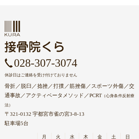
028-307-3074
休診日はご連絡を受け付けておりません
骨折／脱臼／捻挫／打撲／筋挫傷／スポーツ外傷／交
通事故
／アクティベータメソッド
／PCRT
（心身条件反射療
法）
〒321-0132 宇都宮市雀の宮3-8-13
駐車場5台
月
火
水
木
金
土
日