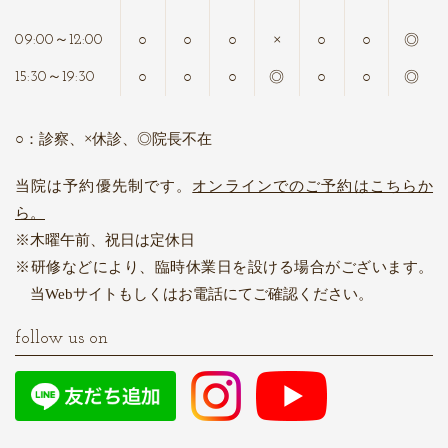
○
○
○
×
○
○
◎
09:00～12:00
○
○
○
◎
○
○
◎
15:30～19:30
○：診察、×休診、◎院長不在
当院は予約優先制です。
オンラインでのご予約はこちらか
ら。
木曜午前、祝日は定休日
研修などにより、臨時休業日を設ける場合がございます。
当Webサイトもしくはお電話にてご確認ください。
follow us on