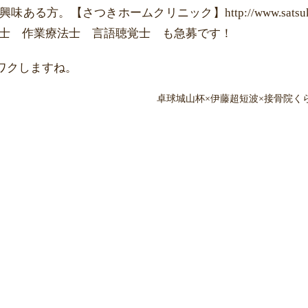
。【さつきホームクリニック】http://www.satsuk
療法士 作業療法士 言語聴覚士 も急募です！
ワクしますね。
卓球城山杯×伊藤超短波×接骨院く