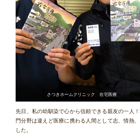
さつきホームクリニック 在宅医療
先日、私の幼馴染で心から信頼できる親友の一人！
門分野は違えど医療に携わる人間として志、情熱、
した。