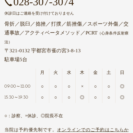
028-307-3074
休診日はご連絡を受け付けておりません
骨折／脱臼／捻挫／打撲／筋挫傷／スポーツ外傷／交
通事故
／アクティベータメソッド
／PCRT
（心身条件反射療
法）
〒321-0132 宇都宮市雀の宮3-8-13
駐車場5台
月
火
水
木
金
土
日
○
○
○
×
○
○
◎
09:00～12:00
○
○
○
◎
○
○
◎
15:30～19:30
○：診察、×休診、◎院長不在
当院は予約優先制です。
オンラインでのご予約はこちらか