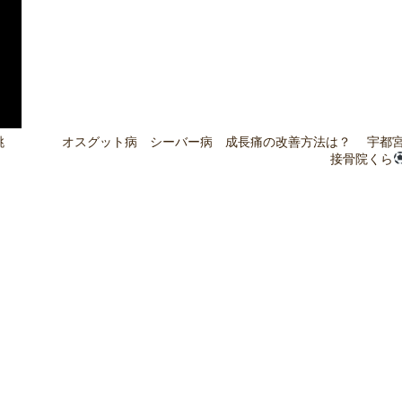
跳
オスグット病 シーバー病 成長痛の改善方法は？ 宇
接骨院くら