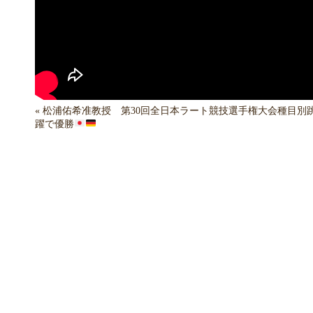
«
松浦佑希准教授 第30回全日本ラート競技選手権大会種目別
躍で優勝