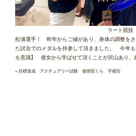
ラート競技
松浦選手！ 昨年からご縁があり、身体の調整をさ
た試合でのメダルを持参して頂きました。 今年も
を意識】 彼女から学ばせて頂くことが沢山あり、
«
目標達成 アクチュアリー試験 接骨院くら 宇都宮