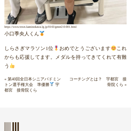
https://www.town.kaminokawa.lg.jp/0143/genre2-0-001.html
小口季央人くん
しらさぎマラソン1位
おめでとうございます
これ
からも応援してます。メダルを持ってきてくれて有難
う
«
第40回全日本シニアバドミン
コーチングとは？ 宇都宮 接
トン選手権大会 準優勝
宇
骨院くら
»
都宮 接骨院くら