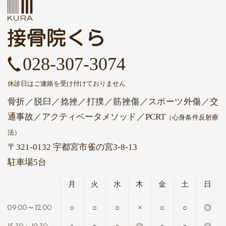
028-307-3074
休診日はご連絡を受け付けておりません
骨折／脱臼／捻挫／打撲／筋挫傷／スポーツ外傷／交
通事故
／アクティベータメソッド
／PCRT
（心身条件反射療
法）
〒321-0132 宇都宮市雀の宮3-8-13
駐車場5台
月
火
水
木
金
土
日
○
○
○
×
○
○
◎
09:00～12:00