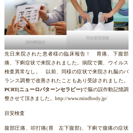
生体反応検査
認知調整法
先日来院された患者様の臨床報告！ 胃痛、下腹部
痛、下痢症状で来院されました。病院で菌、ウイルス
検査異常なし。 以前、同様の症状で来院され脳のバ
ランス調整で改善されたこともあり受診されました。
PCRT(ニューロパターンセラピー)
で脳の誤作動記憶調
整させて頂きました。http://www.mindbody.jp/
目安検査
腹部圧痛、叩打痛(胃 左下腹部)、下痢で腹痛の症状