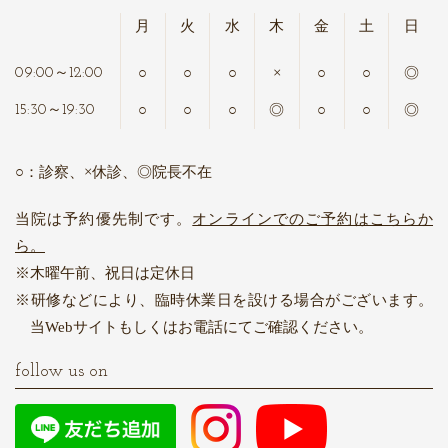
月
火
水
木
金
土
日
○
○
○
×
○
○
◎
09:00～12:00
○
○
○
◎
○
○
◎
15:30～19:30
○：診察、×休診、◎院長不在
当院は予約優先制です。
オンラインでのご予約はこちらか
ら。
木曜午前、祝日は定休日
研修などにより、臨時休業日を設ける場合がございます。
当Webサイトもしくはお電話にてご確認ください。
follow us on