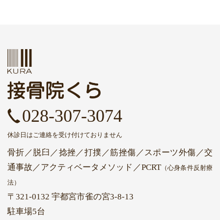
028-307-3074
休診日はご連絡を受け付けておりません
骨折／脱臼／捻挫／打撲／筋挫傷／スポーツ外傷／交
通事故
／アクティベータメソッド
／PCRT
（心身条件反射療
法）
〒321-0132 宇都宮市雀の宮3-8-13
駐車場5台