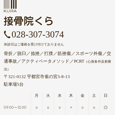
028-307-3074
休診日はご連絡を受け付けておりません
骨折／脱臼／捻挫／打撲／筋挫傷／スポーツ外傷／交
通事故
／アクティベータメソッド
／PCRT
（心身条件反射療
法）
〒321-0132 宇都宮市雀の宮3-8-13
駐車場5台
月
火
水
木
金
土
日
○
○
○
×
○
○
◎
09:00～12:00