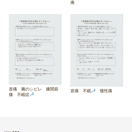
痛
首痛 腕のシビレ 膝関節
首痛 不眠
慢性痛
痛 不眠症