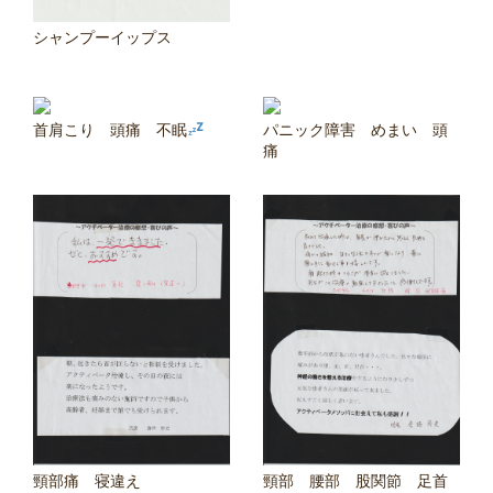
シャンプーイップス
首肩こり 頭痛 不眠
パニック障害 めまい 頭
痛
頸部痛 寝違え
頸部 腰部 股関節 足首