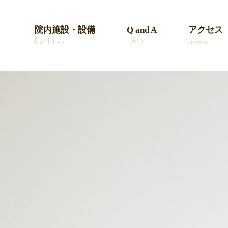
院内施設・設備
Q and A
アクセス
t
facilities
FAQ
access